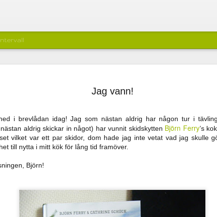
ntervall
alin Eriksson
den trevligaste ungen, men hon är no
situation. Min favoritkaraktär är gub
samma gång.
Jag vann!
ögärd
Att väva in karaktärer från folktron är 
litteratur som, de senaste 10-15 åren,
zombies och spöken. Några andra bö
d i brevlådan idag! Jag som nästan aldrig har någon tur i tävlinga
är Glömskan, Nu är det Julia och De
Björn Ferry
g nästan aldrig skickar in något) har vunnit skidskytten
’s ko
om förutom de folkloristiska inslagen
iset vilket var ett par skidor, dom hade jag inte vetat vad jag skull
 bonusföräldrar. Lo är kanske inte
Enligt min mening behöver vi fler bö
 till nytta i mitt kök för lång tid framöver.
sningen, Björn!