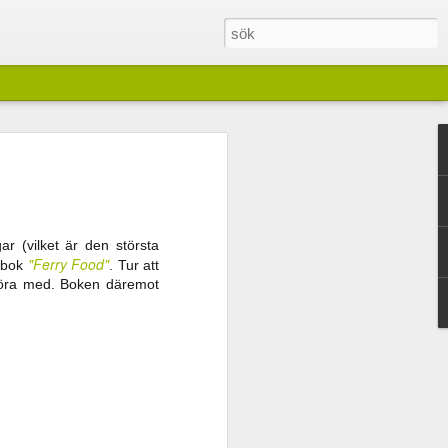
g ändå ganska typisk för sin ålder och
ben Ove, underlig och lite spännande på
ett välkommet tillskott till all den
 i princip enbart handlat om vampyrer,
cker som också handlar om naturväsen
r (vilket är den största
n som vaktar gården.
"Ferry Food"
kbok
. Tur att
e göra med. Boken däremot
cker som den här.